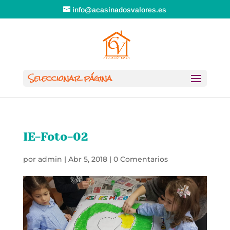
info@acasinadosvalores.es
Seleccionar página
IE-Foto-02
por
admin
|
Abr 5, 2018
|
0 Comentarios