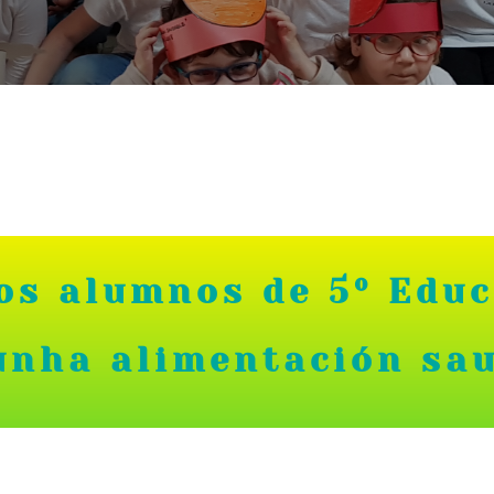
os alumnos de 5º Edu
unha alimentación sa