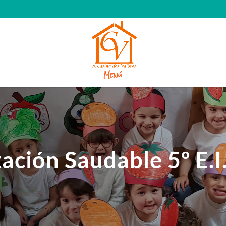
Menú
ación Saudable 5º E.I
8