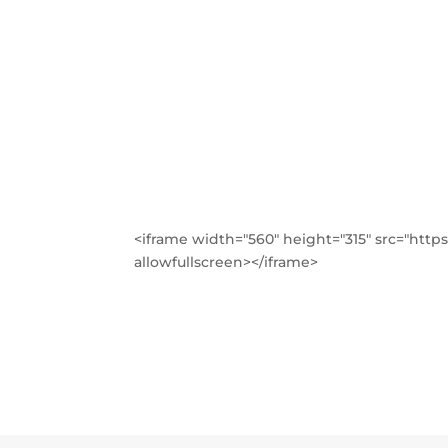
<iframe width="560" height="315" src="ht
allowfullscreen></iframe>