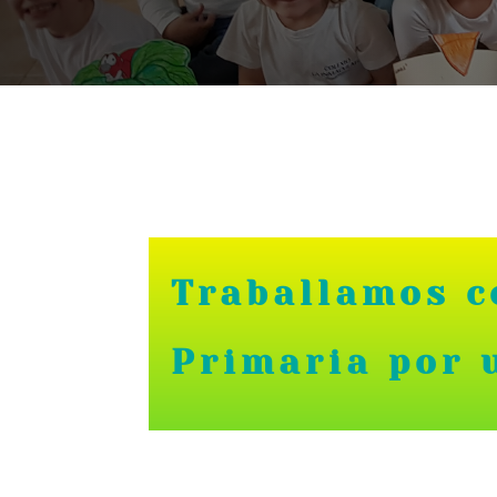
Traballamos c
Primaria por 