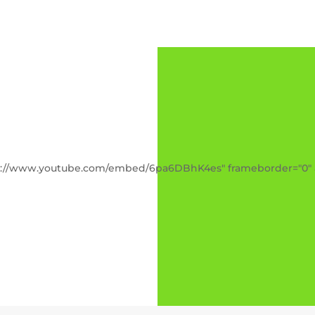
tps://www.youtube.com/embed/6pa6DBhK4es" frameborder="0" 