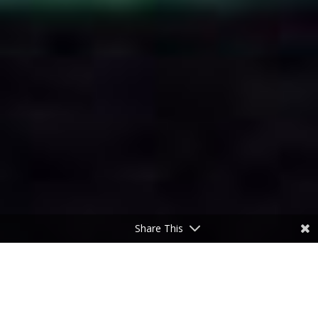
Share This