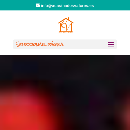
info@acasinadosvalores.es
Seleccionar página