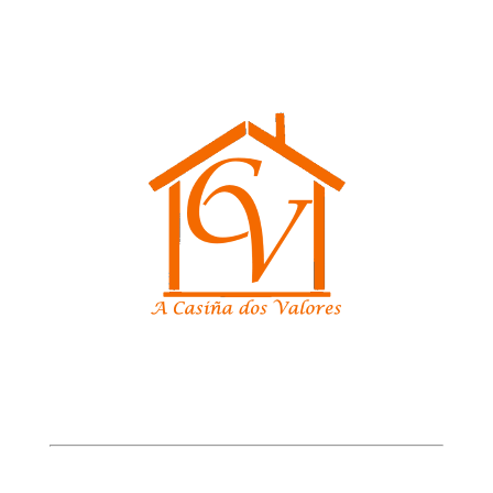
Enderezo: Amado Garra nº 2
36860 Ponteareas (Pontevedra)
Contacto
Departamento Orientación
Teléfono: 986 640 065