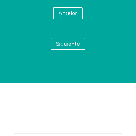
Anteior
Siguiente
O noso Centro:
Colexio Plurilingüe "La Inmaculada"