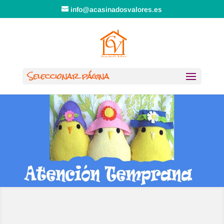
info@acasinadosvalores.es
Seleccionar página