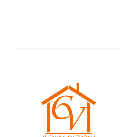
O noso Centro:
Colexio Plurilingüe "La Inmaculada"
Enderezo: Amado Garra nº 2
36860 Ponteareas (Pontevedra)