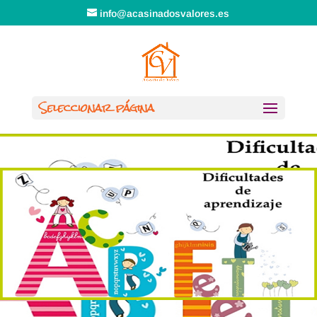
info@acasinadosvalores.es
Seleccionar página