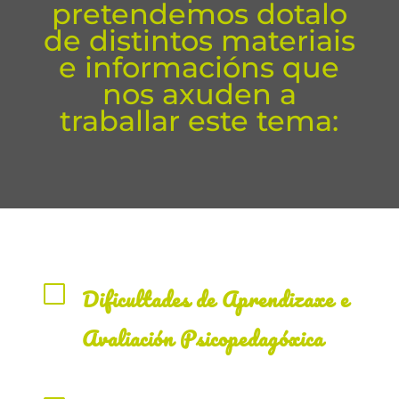
pretendemos dotalo
de distintos materiais
e informacións que
nos axuden a
traballar este tema:
V
Dificultades de Aprendizaxe e
Avaliación Psicopedagóxica