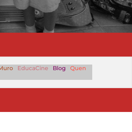
Muro
EducaCine
Blog
Quen