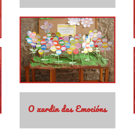
O xardin das Emocións