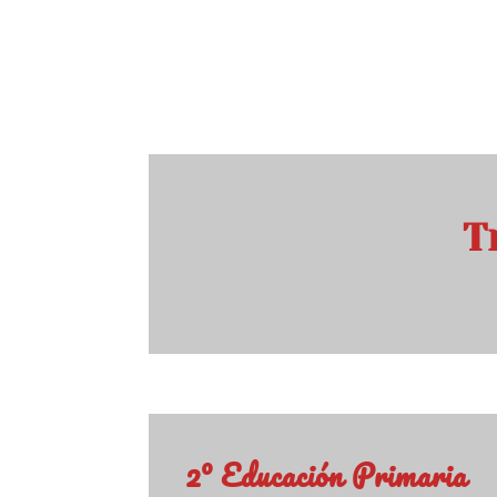
T
2º Educación Primaria