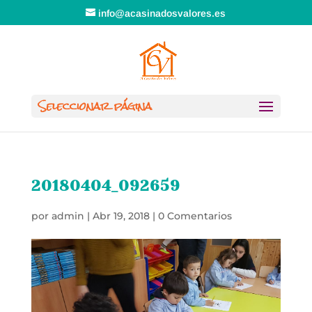
info@acasinadosvalores.es
Seleccionar página
20180404_092659
por
admin
|
Abr 19, 2018
|
0 Comentarios