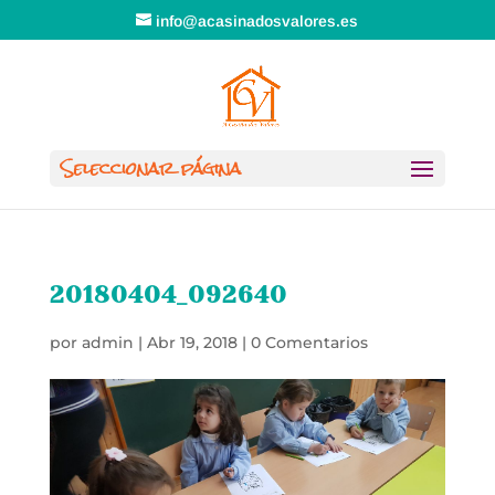
info@acasinadosvalores.es
Seleccionar página
20180404_092640
por
admin
|
Abr 19, 2018
|
0 Comentarios