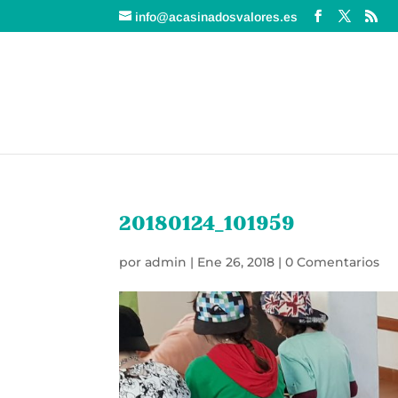
info@acasinadosvalores.es
20180124_101959
por
admin
|
Ene 26, 2018
|
0 Comentarios