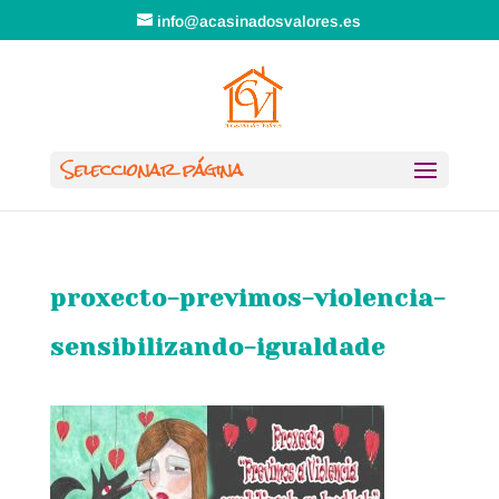
info@acasinadosvalores.es
Seleccionar página
proxecto-previmos-violencia-
sensibilizando-igualdade