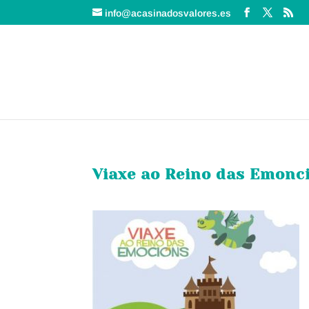
info@acasinadosvalores.es
Viaxe ao Reino das Emonc