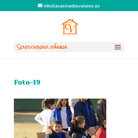
info@acasinadosvalores.es
Seleccionar página
Foto-19