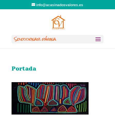
info@acasinadosvalores.es
Seleccionar página
Portada