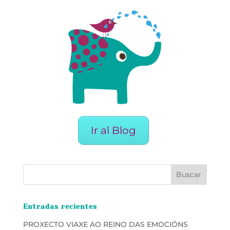
Ir al Blog
Entradas recientes
PROXECTO VIAXE AO REINO DAS EMOCIÓNS