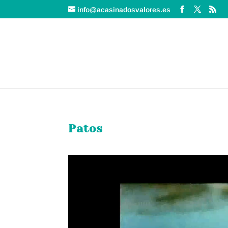
info@acasinadosvalores.es
Patos
Reproductor
de
vídeo