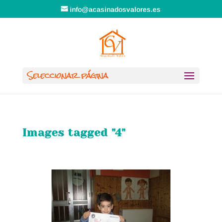
info@acasinadosvalores.es
Seleccionar página
Images tagged "4"