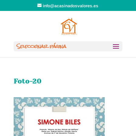
info@acasinadosvalores.es
Seleccionar página
Foto-20