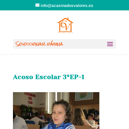
info@acasinadosvalores.es
Seleccionar página
Acoso Escolar 3ºEP-1