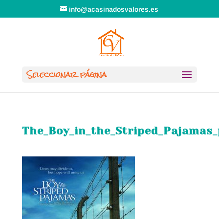
info@acasinadosvalores.es
Seleccionar página
The_Boy_in_the_Striped_Pajamas_