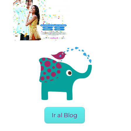
Ir al Blog