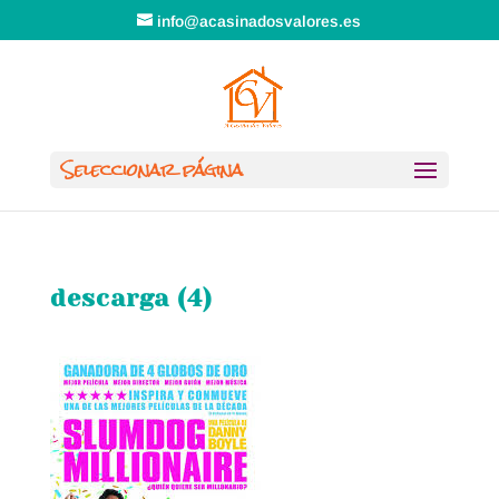
info@acasinadosvalores.es
Seleccionar página
descarga (4)