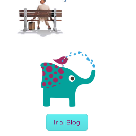
Ir al Blog