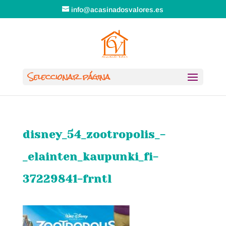
info@acasinadosvalores.es
Seleccionar página
disney_54_zootropolis_-
_elainten_kaupunki_fi-
37229841-frntl