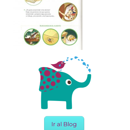
Ir al Blog