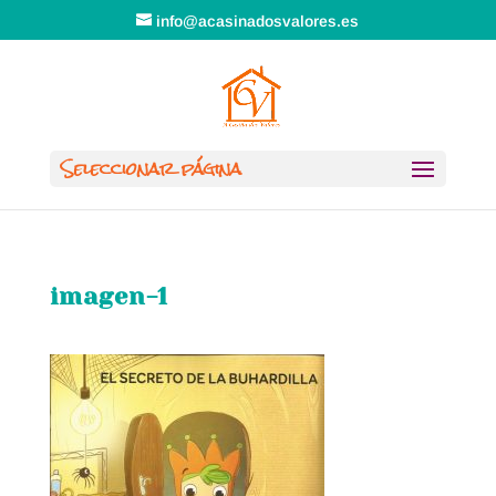
info@acasinadosvalores.es
Seleccionar página
imagen-1