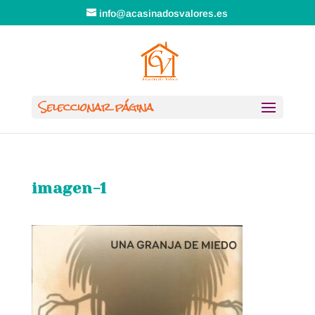
info@acasinadosvalores.es
Seleccionar página
imagen-1