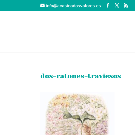
info@acasinadosvalores.es
dos-ratones-traviesos