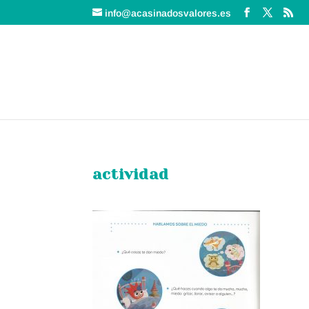
info@acasinadosvalores.es
actividad