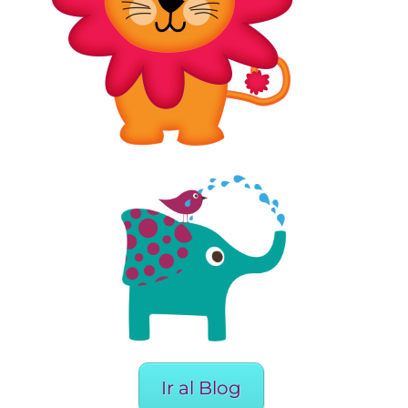
Ir al Blog