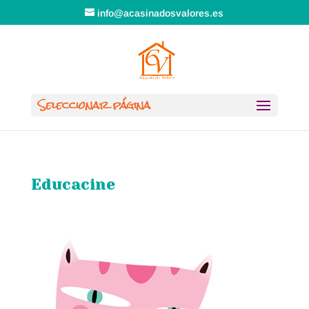
info@acasinadosvalores.es
Seleccionar página
Educacine