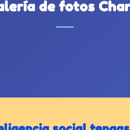
alería de fotos Char
ligencia social tengas