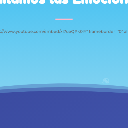
tps://www.youtube.com/embed/xI7ueQPk0lY" frameborder="0" al