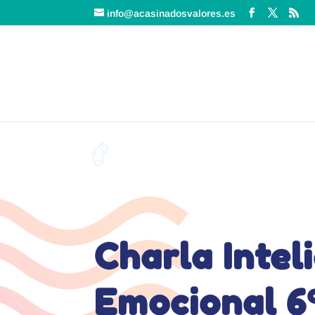
info@acasinadosvalores.es
Charla Intel
Emocional 6º