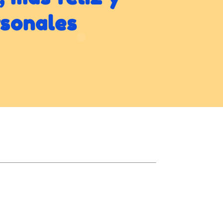
rsonales
Contacto
Departamento Orientación
Teléfono: 986 640 065
eMail: info@acasinadosvalores.es