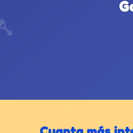
G
Cuanta más inte