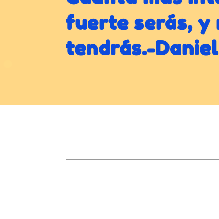
fuerte serás, y
tendrás.-Danie
O noso Centro:
Colexio Plurilingüe "La Inmaculada"
Enderezo: Amado Garra nº 2
36860 Ponteareas (Pontevedra)