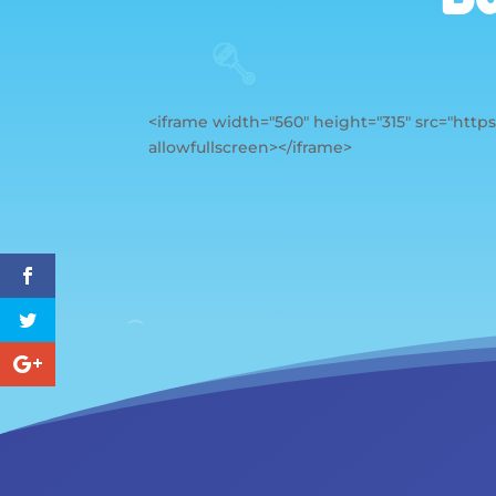
<iframe width="560" height="315" src="ht
allowfullscreen></iframe>