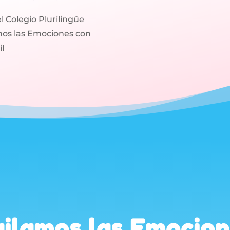
 Colegio Plurilingüe
mos las Emociones con
il
ilamos las Emocio