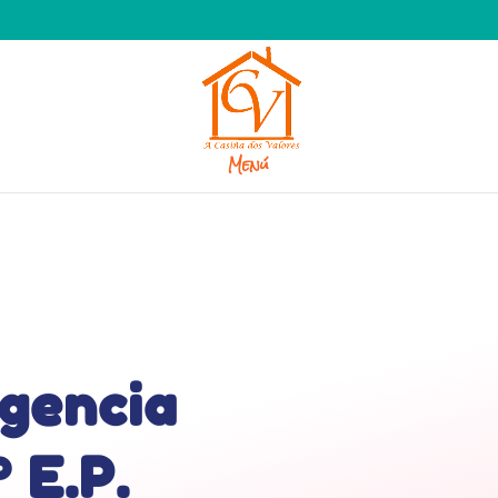
Menú
igencia
 E.P.