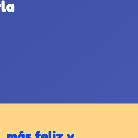
la
, más feliz y