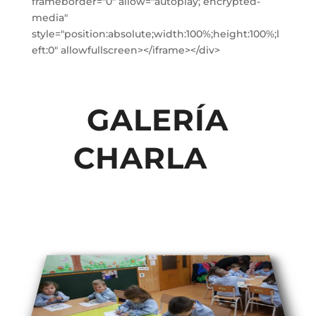
frameborder="0" allow="autoplay; encrypted-
media"
style="position:absolute;width:100%;height:100%;l
eft:0" allowfullscreen></iframe></div>
GALERÍA
CHARLA
O!