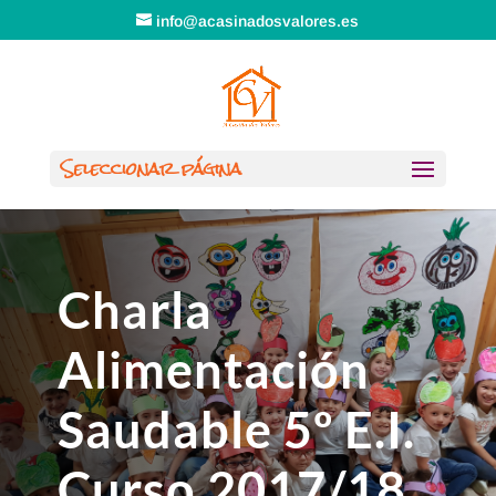
info@acasinadosvalores.es
Seleccionar página
Charla
Alimentación
Saudable 5º E.I.
Curso 2017/18