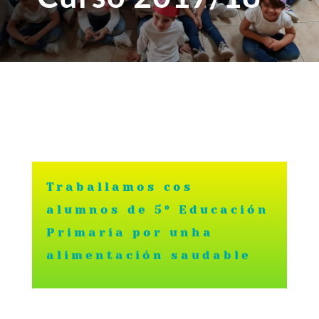
Traballamos cos
alumnos de 5º Educación
Primaria por unha
alimentación saudable