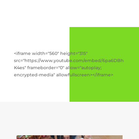
<iframe width="560" height="315"
src="https://www.youtube.com/embed/6pa6DBh
K4es" frameborder="0" allow="autoplay;
encrypted-media" allowfullscreen></iframe>