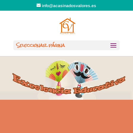
info@acasinadosvalores.es
Seleccionar página