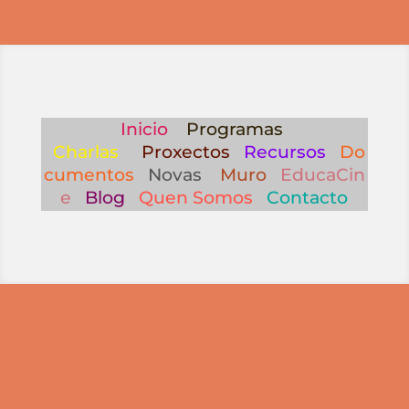
Inicio
Programas
Charlas
Proxectos
Recursos
Do
cumentos
Novas
Muro
EducaCin
e
Blog
Quen Somos
Contacto