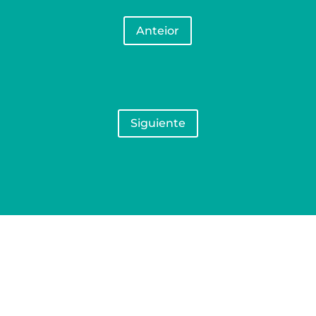
Anteior
Siguiente
O noso Centro:
Colexio Plurilingüe "La Inmaculada"